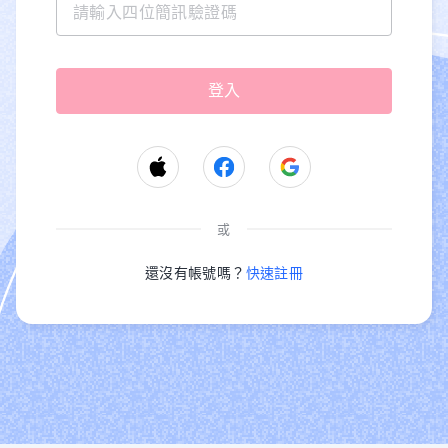
或
還沒有帳號嗎？
快速註冊