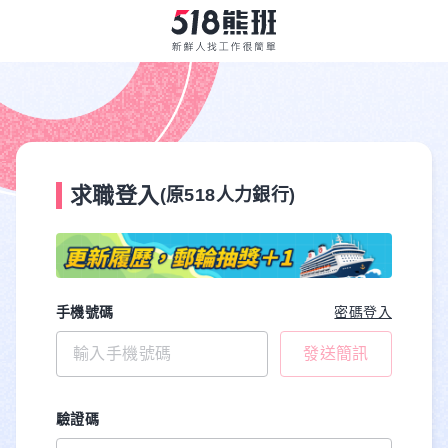
求職登入
(原518人力銀行)
手機號碼
密碼登入
發送簡訊
驗證碼