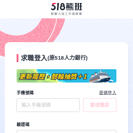
求職登入
(原518人力銀行)
手機號碼
密碼登入
發送簡訊
驗證碼