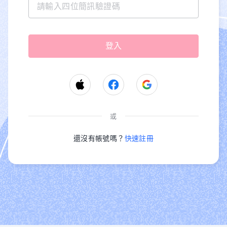
或
還沒有帳號嗎？
快速註冊