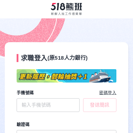
求職登入
(原518人力銀行)
手機號碼
密碼登入
發送簡訊
驗證碼