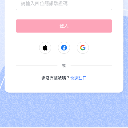
或
還沒有帳號嗎？
快速註冊