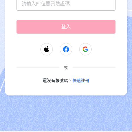
或
還沒有帳號嗎？
快速註冊