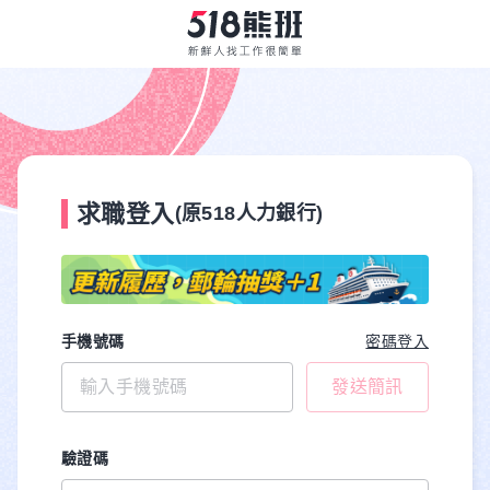
求職登入
(原518人力銀行)
手機號碼
密碼登入
發送簡訊
驗證碼