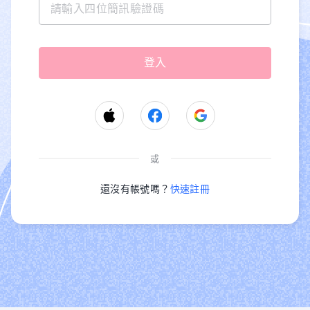
或
還沒有帳號嗎？
快速註冊