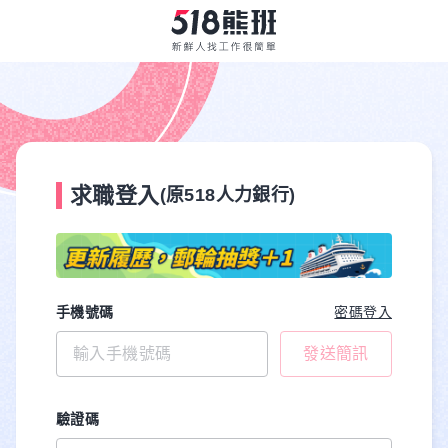
求職登入
(原518人力銀行)
手機號碼
密碼登入
發送簡訊
驗證碼