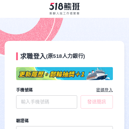
求職登入
(原518人力銀行)
手機號碼
密碼登入
發送簡訊
驗證碼