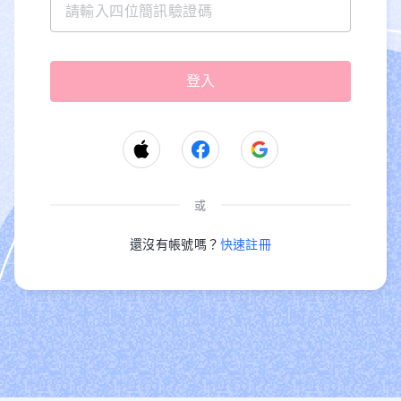
或
還沒有帳號嗎？
快速註冊