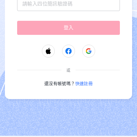
或
還沒有帳號嗎？
快速註冊