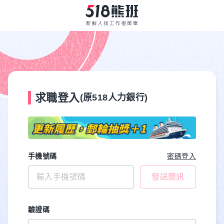
求職登入
(原518人力銀行)
手機號碼
密碼登入
發送簡訊
驗證碼