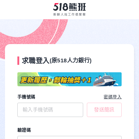
求職登入
(原518人力銀行)
手機號碼
密碼登入
發送簡訊
驗證碼