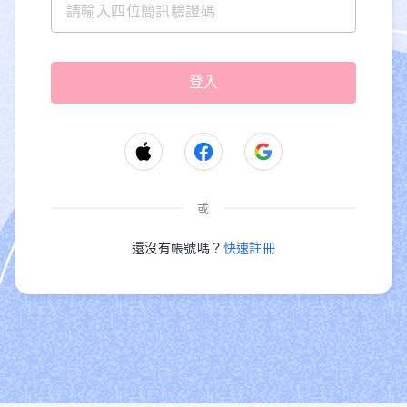
或
還沒有帳號嗎？
快速註冊