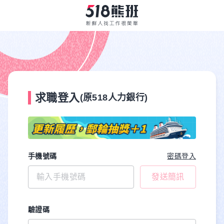
求職登入
(原518人力銀行)
手機號碼
密碼登入
發送簡訊
驗證碼