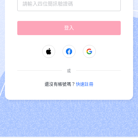
或
還沒有帳號嗎？
快速註冊