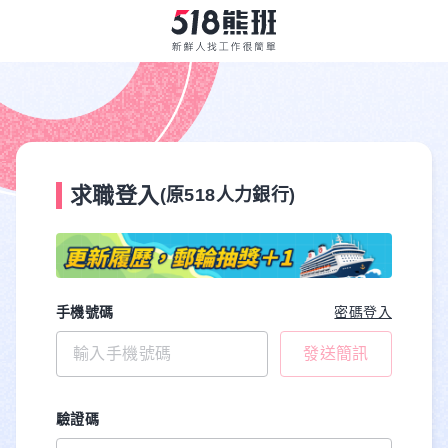
求職登入
(原518人力銀行)
手機號碼
密碼登入
發送簡訊
驗證碼