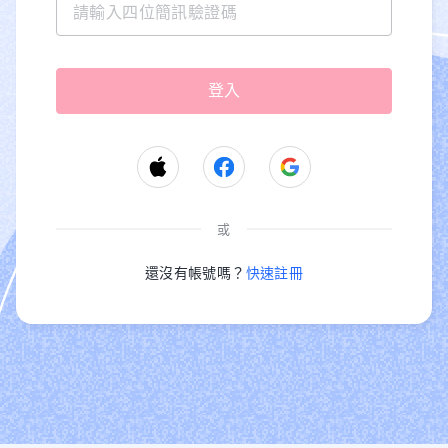
或
還沒有帳號嗎？
快速註冊