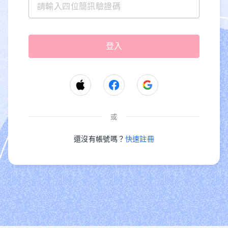
或
還沒有帳號嗎？
快速註冊