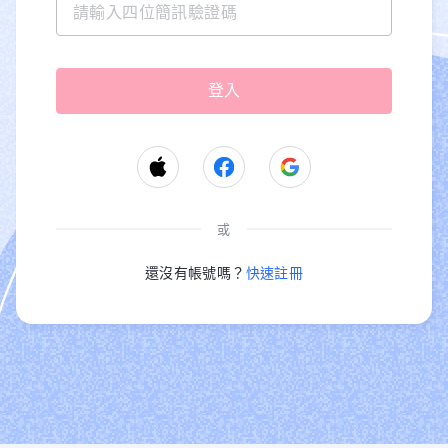
或
還沒有帳號嗎？
快速註冊