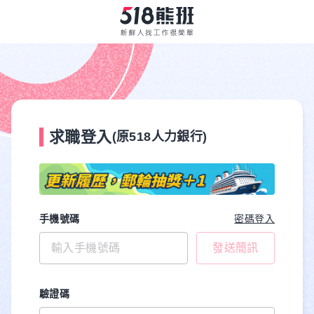
求職登入
(原518人力銀行)
手機號碼
密碼登入
發送簡訊
驗證碼