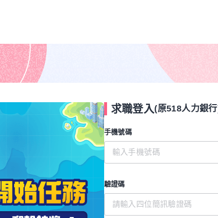
求職登入
(原518人力銀行
手機號碼
驗證碼