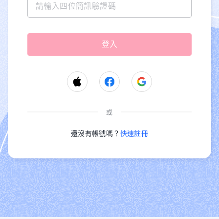
或
還沒有帳號嗎？
快速註冊