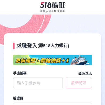
求職登入
(原518人力銀行)
手機號碼
密碼登入
發送簡訊
驗證碼