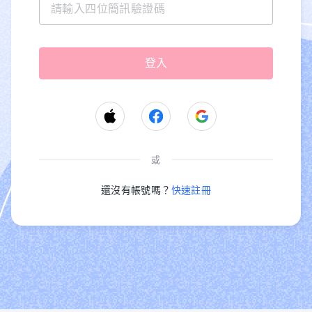
或
還沒有帳號嗎？
快速註冊