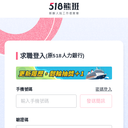
求職登入
(原518人力銀行)
手機號碼
密碼登入
發送簡訊
驗證碼