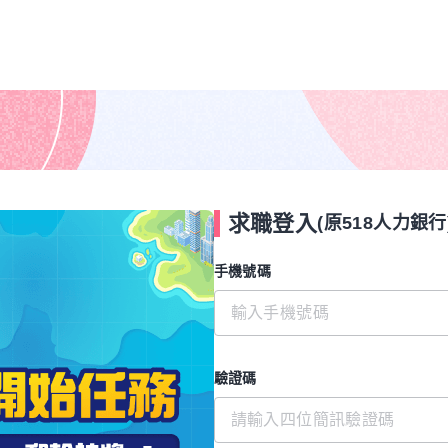
求職登入
(原518人力銀行
手機號碼
驗證碼