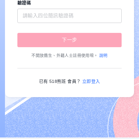
驗證碼
不開放僑生、外籍人士註冊使用唷。
說明
已有 518熊班 會員？
立即登入