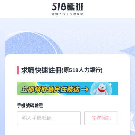
求職快速註冊
(原518人力銀行)
手機號碼驗證
發送簡訊