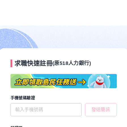
求職快速註冊
(原518人力銀行)
手機號碼驗證
發送簡訊