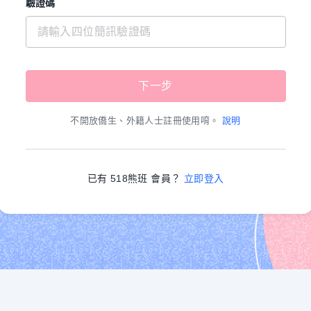
驗證碼
不開放僑生、外籍人士註冊使用唷。
說明
已有 518熊班 會員？
立即登入