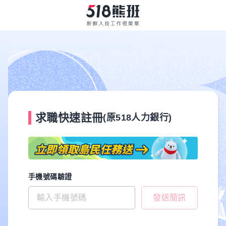
求職快速註冊
(原518人力銀行)
手機號碼驗證
發送簡訊