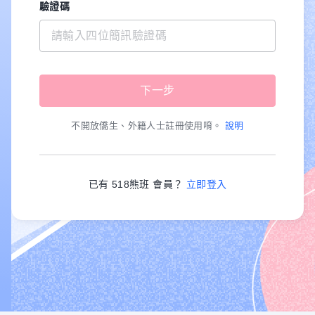
驗證碼
不開放僑生、外籍人士註冊使用唷。
說明
已有 518熊班 會員？
立即登入