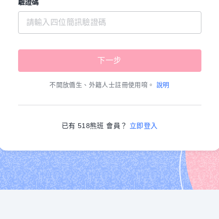
驗證碼
不開放僑生、外籍人士註冊使用唷。
說明
已有 518熊班 會員？
立即登入