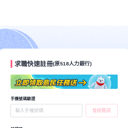
求職快速註冊
(原518人力銀行)
手機號碼驗證
發送簡訊