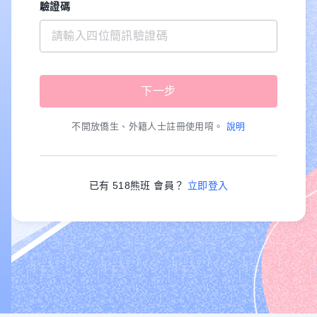
驗證碼
不開放僑生、外籍人士註冊使用唷。
說明
已有 518熊班 會員？
立即登入