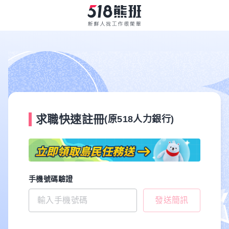
求職快速註冊
(原518人力銀行)
手機號碼驗證
發送簡訊