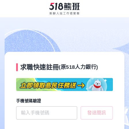
求職快速註冊
(原518人力銀行)
手機號碼驗證
發送簡訊