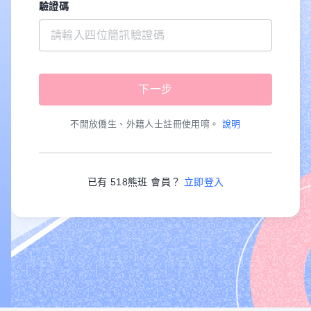
驗證碼
不開放僑生、外籍人士註冊使用唷。
說明
已有 518熊班 會員？
立即登入