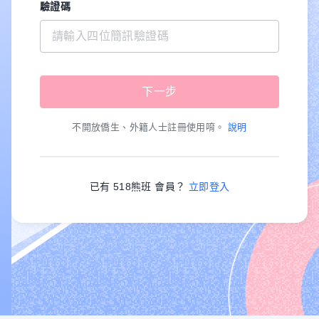
驗證碼
不開放僑生、外籍人士註冊使用唷。
說明
已有 518熊班 會員？
立即登入