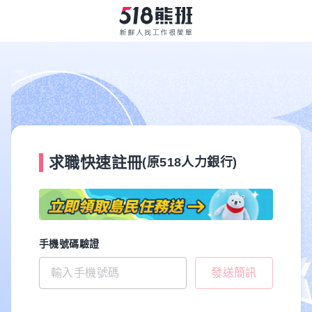
求職快速註冊
(原518人力銀行)
手機號碼驗證
發送簡訊