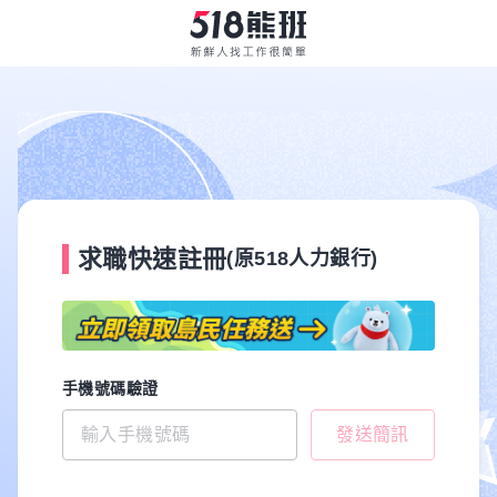
求職快速註冊
(原518人力銀行)
手機號碼驗證
發送簡訊