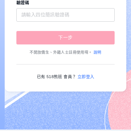
驗證碼
不開放僑生、外籍人士註冊使用唷。
說明
已有 518熊班 會員？
立即登入