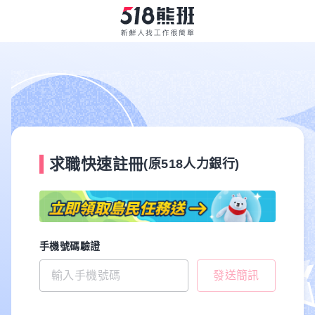
求職快速註冊
(原518人力銀行)
手機號碼驗證
發送簡訊