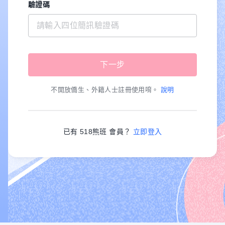
驗證碼
不開放僑生、外籍人士註冊使用唷。
說明
已有 518熊班 會員？
立即登入