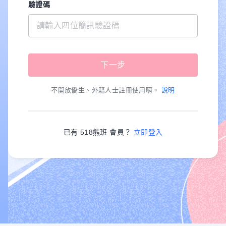
驗證碼
不開放僑生、外籍人士註冊使用唷。
說明
已有 518熊班 會員？
立即登入