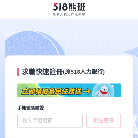
求職快速註冊
(原518人力銀行)
手機號碼驗證
發送簡訊