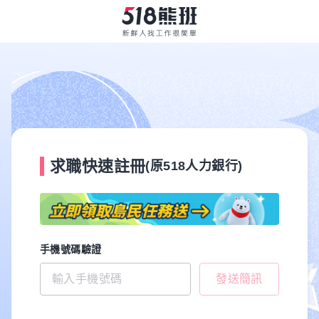
求職快速註冊
(原518人力銀行)
手機號碼驗證
發送簡訊