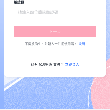
驗證碼
不開放僑生、外籍人士註冊使用唷。
說明
已有 518熊班 會員？
立即登入