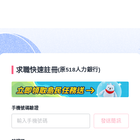
求職快速註冊
(原518人力銀行)
手機號碼驗證
發送簡訊