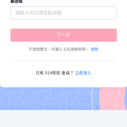
驗證碼
不開放僑生、外籍人士註冊使用唷。
說明
已有 518熊班 會員？
立即登入