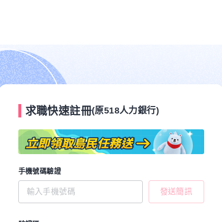
求職快速註冊
(原518人力銀行)
手機號碼驗證
發送簡訊