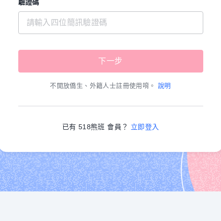
驗證碼
不開放僑生、外籍人士註冊使用唷。
說明
已有 518熊班 會員？
立即登入