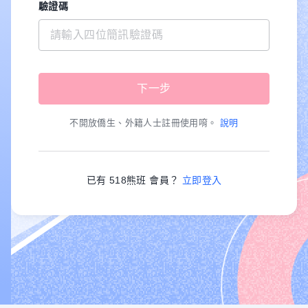
驗證碼
不開放僑生、外籍人士註冊使用唷。
說明
已有 518熊班 會員？
立即登入