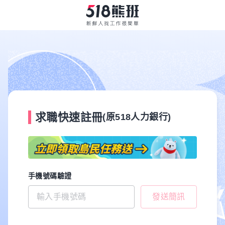
求職快速註冊
(原518人力銀行)
手機號碼驗證
發送簡訊