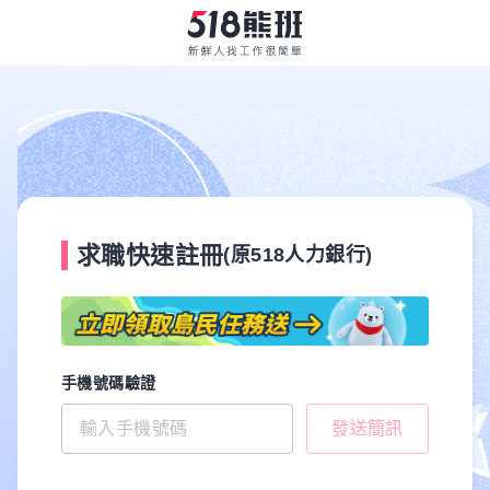
求職快速註冊
(原518人力銀行)
手機號碼驗證
發送簡訊