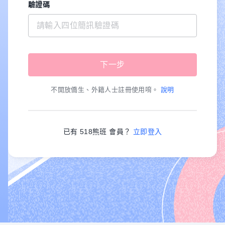
驗證碼
不開放僑生、外籍人士註冊使用唷。
說明
已有 518熊班 會員？
立即登入