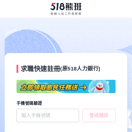
求職快速註冊
(原518人力銀行)
手機號碼驗證
發送簡訊