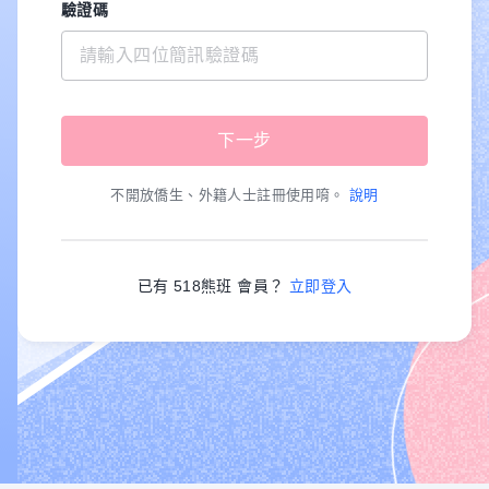
驗證碼
不開放僑生、外籍人士註冊使用唷。
說明
已有 518熊班 會員？
立即登入