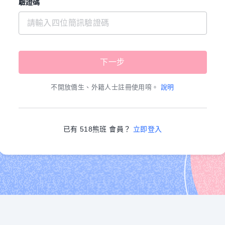
驗證碼
不開放僑生、外籍人士註冊使用唷。
說明
已有 518熊班 會員？
立即登入