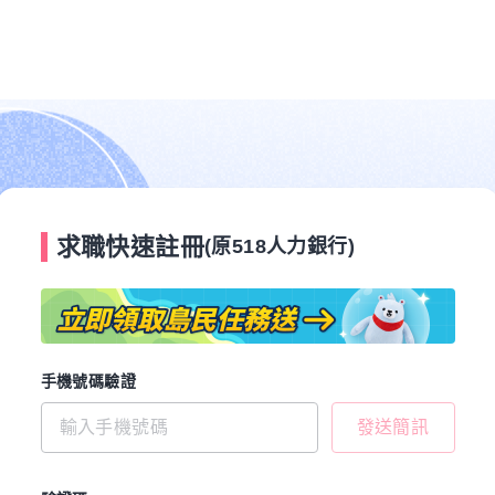
求職快速註冊
(原518人力銀行)
手機號碼驗證
發送簡訊