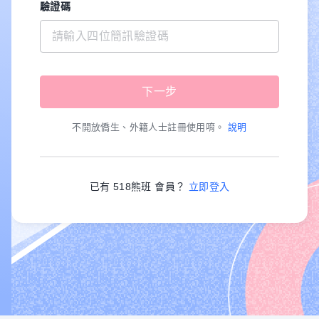
驗證碼
不開放僑生、外籍人士註冊使用唷。
說明
已有 518熊班 會員？
立即登入