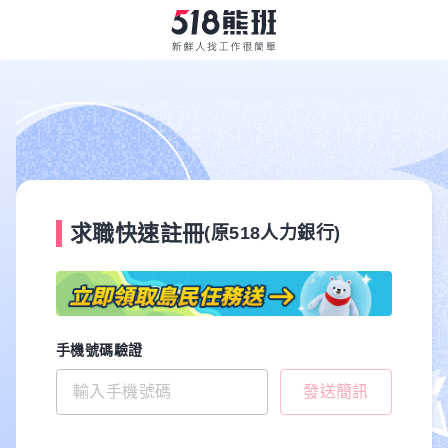
求職快速註冊
(原518人力銀行)
手機號碼驗證
發送簡訊