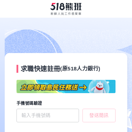
求職快速註冊
(原518人力銀行)
手機號碼驗證
發送簡訊