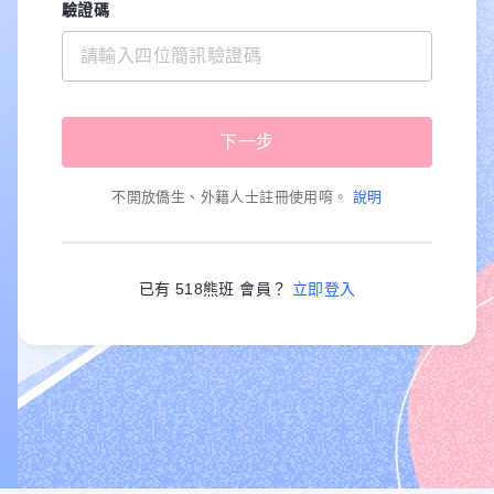
驗證碼
不開放僑生、外籍人士註冊使用唷。
說明
已有 518熊班 會員？
立即登入