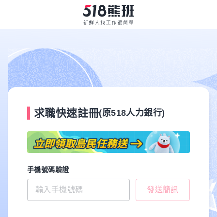
求職快速註冊
(原518人力銀行)
手機號碼驗證
發送簡訊