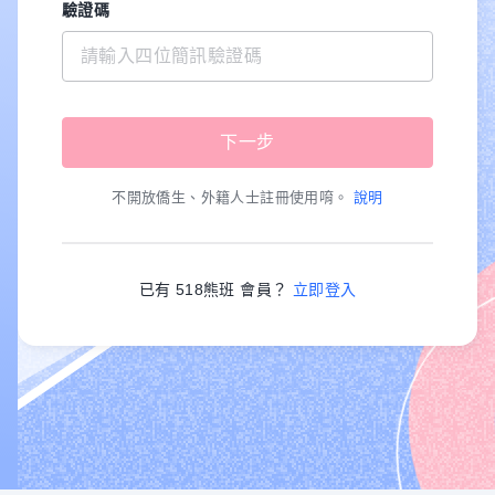
驗證碼
不開放僑生、外籍人士註冊使用唷。
說明
已有 518熊班 會員？
立即登入