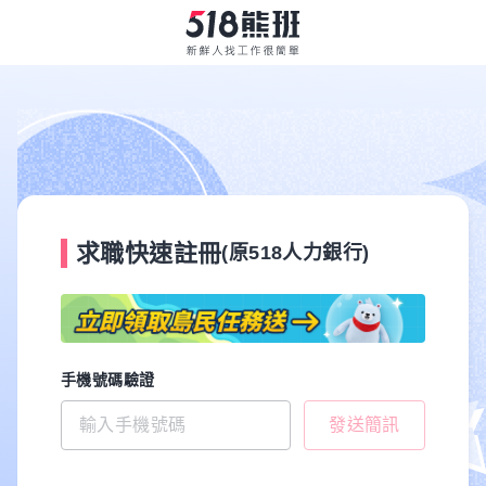
求職快速註冊
(原518人力銀行)
手機號碼驗證
發送簡訊