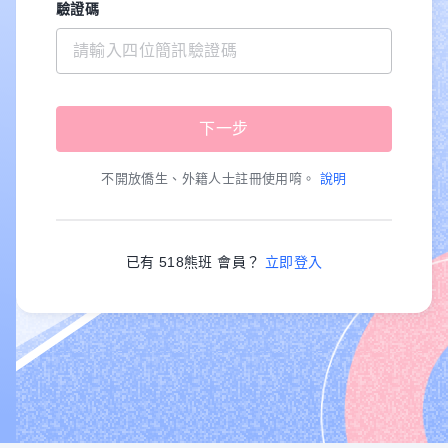
驗證碼
不開放僑生、外籍人士註冊使用唷。
說明
已有 518熊班 會員？
立即登入