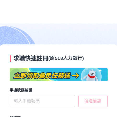
求職快速註冊
(原518人力銀行)
手機號碼驗證
發送簡訊