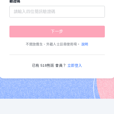
驗證碼
不開放僑生、外籍人士註冊使用唷。
說明
已有 518熊班 會員？
立即登入