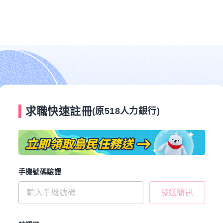
求職快速註冊
(原518人力銀行)
手機號碼驗證
發送簡訊