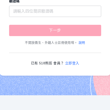
驗證碼
不開放僑生、外籍人士註冊使用唷。
說明
已有 518熊班 會員？
立即登入