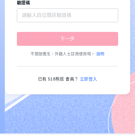
驗證碼
不開放僑生、外籍人士註冊使用唷。
說明
已有 518熊班 會員？
立即登入