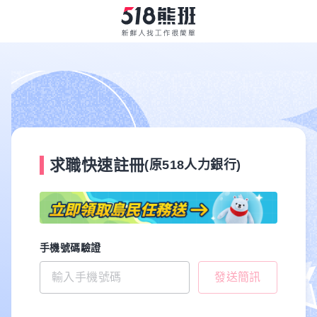
求職快速註冊
(原518人力銀行)
手機號碼驗證
發送簡訊