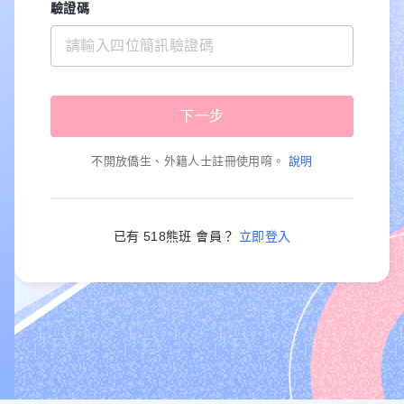
驗證碼
不開放僑生、外籍人士註冊使用唷。
說明
已有 518熊班 會員？
立即登入