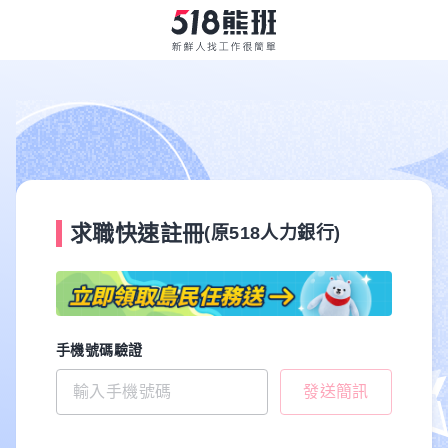
求職快速註冊
(原518人力銀行)
手機號碼驗證
發送簡訊