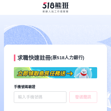
求職快速註冊
(原518人力銀行)
手機號碼驗證
發送簡訊