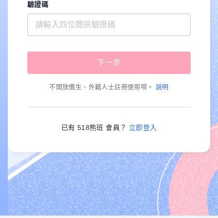
驗證碼
不開放僑生、外籍人士註冊使用唷。
說明
已有 518熊班 會員？
立即登入