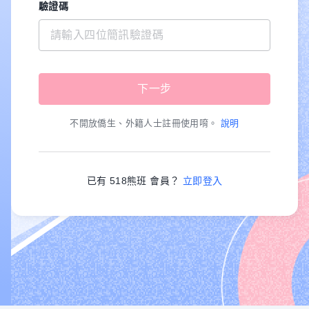
驗證碼
不開放僑生、外籍人士註冊使用唷。
說明
已有 518熊班 會員？
立即登入