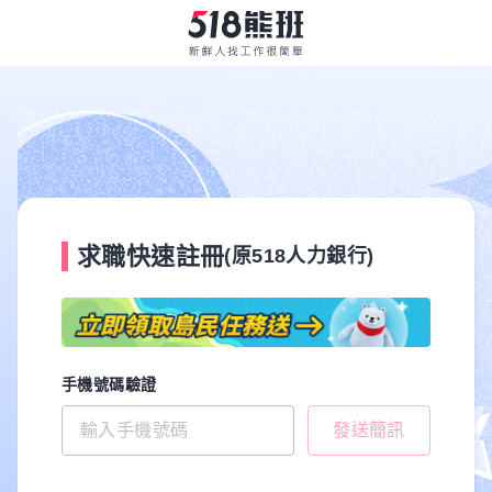
求職快速註冊
(原518人力銀行)
手機號碼驗證
發送簡訊