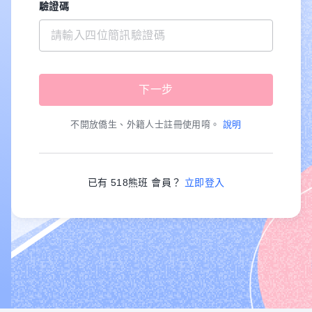
驗證碼
不開放僑生、外籍人士註冊使用唷。
說明
已有 518熊班 會員？
立即登入