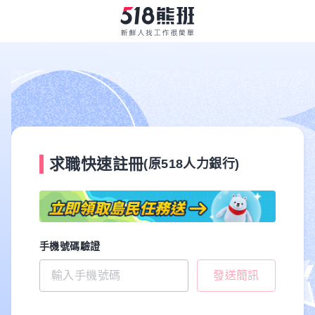
求職快速註冊
(原518人力銀行)
手機號碼驗證
發送簡訊