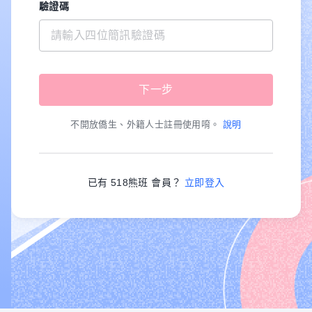
驗證碼
不開放僑生、外籍人士註冊使用唷。
說明
已有 518熊班 會員？
立即登入