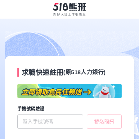
求職快速註冊
(原518人力銀行)
手機號碼驗證
發送簡訊