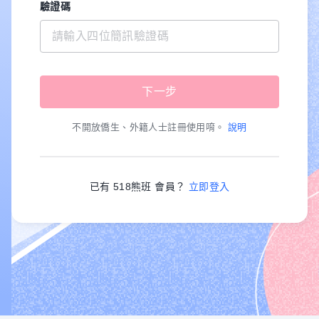
驗證碼
不開放僑生、外籍人士註冊使用唷。
說明
已有 518熊班 會員？
立即登入