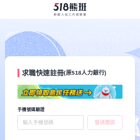
求職快速註冊
(原518人力銀行)
手機號碼驗證
發送簡訊