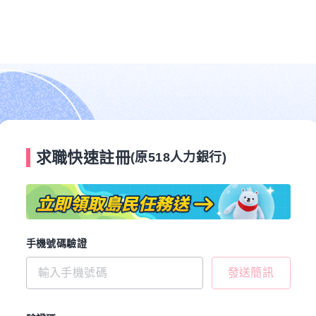
求職快速註冊
(原518人力銀行)
手機號碼驗證
發送簡訊