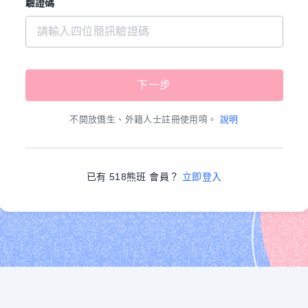
驗證碼
不開放僑生、外籍人士註冊使用唷。
說明
已有 518熊班 會員？
立即登入