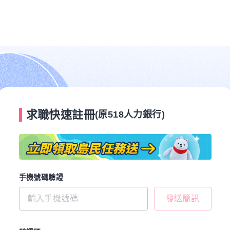
求職快速註冊
(原518人力銀行)
手機號碼驗證
發送簡訊