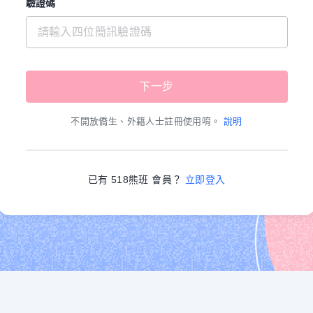
驗證碼
不開放僑生、外籍人士註冊使用唷。
說明
已有 518熊班 會員？
立即登入