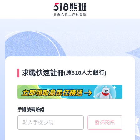
求職快速註冊
(原518人力銀行)
手機號碼驗證
發送簡訊