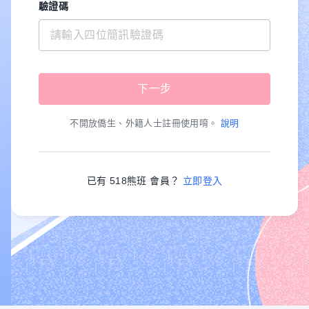
驗證碼
不開放僑生、外籍人士註冊使用唷。
說明
已有 518熊班 會員？
立即登入