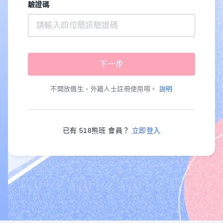
驗證碼
不開放僑生、外籍人士註冊使用唷。
說明
已有 518熊班 會員？
立即登入