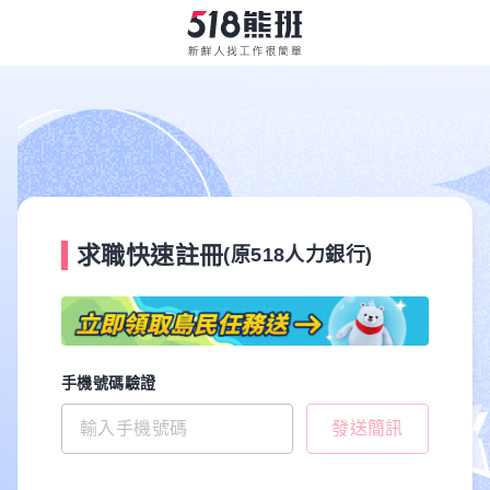
求職快速註冊
(原518人力銀行)
手機號碼驗證
發送簡訊